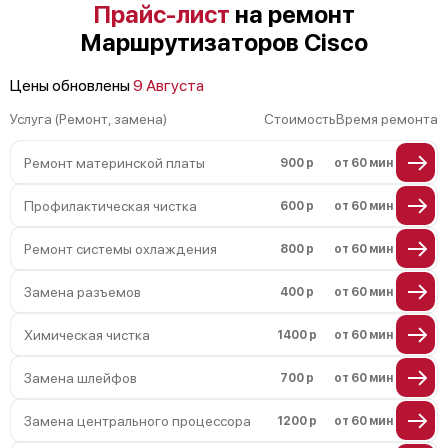
Прайс-лист
на ремонт
перенапряжения
Маршрутизаторов Cisco
Неисправность системы защиты от
замыкания
Повреждение системы защиты от
Цены обновлены
9 Августа
перегрузок
Услуга (Ремонт, замена)
Стоимость
Время ремонта
Неисправность системы защиты от
перегрева
Ремонт материнской платы
900 р
от 60 мин
Поломка системы защиты от
перенапряжения
Профилактическая чистка
600 р
от 60 мин
Ремонт системы охлаждения
800 р
от 60 мин
Замена разъемов
400 р
от 60 мин
Химическая чистка
1400 р
от 60 мин
Замена шлейфов
700 р
от 60 мин
Замена центрального процессора
1200 р
от 60 мин