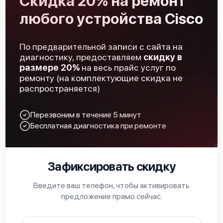
Скидка 20% на ремонт
любого устройства Cisco
По предварительной записи с сайта на
Cisco CISCO1921/K9
диагностику, предоставляем
скидку в
размере 20%
на весь прайс услуг по
ремонту (на комплектующие скидка не
распространяется)
Перезвоним в течение 5 минут
Бесплатная диагностика при ремонте
Cisco ISR4431/K9
Зафиксировать скидку
Введите ваш телефон, чтобы активировать
предложение прямо сейчас.
Cisco ISR4221/K9